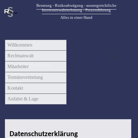
Beratung - Risikoabwägung - aussergerichtliche
Interessenwahrnehmung - Prozessführung
Alles in einer Hand
Willkommen
Rechtsanwalt
Tätigkeitsschwerpunkte
Mitarbeiter
Service
Terminsvertretung
Vita
Kontakt
Anfahrt & Lage
Datenschutzerklärung