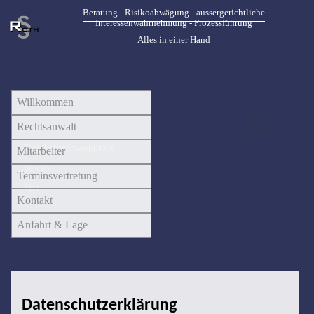
Beratung - Risikoabwägung - aussergerichtliche
Interessenwahrnehmung - Prozessführung
Alles in einer Hand
Willkommen
Rechtsanwalt
Tätigkeitsschwerpunkte
Mitarbeiter
Service
Terminsvertretung
Vita
Kontakt
Anfahrt & Lage
Datenschutzerklärung