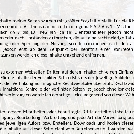
halte meiner Seiten wurden mit größter Sorgfalt erstellt. Für die Ric
ernehmen. Als Diensteanbieter bin ich gemäß § 7 Abs.1 TMG für e
Nach §§ 8 bis 10 TMG bin ich als Diensteanbieter jedoch nicht 
 oder nach Umständen zu forschen, die auf eine rechtswidrige Tätig
rnung oder Sperrung der Nutzung von Informationen nach den al
st jedoch erst ab dem Zeitpunkt der Kenntnis einer konkrete
tzungen werde ich diese Inhalte umgehend entfernen.
 zu externen Webseiten Dritter, auf deren Inhalte ich keinen Einflus
 die Inhalte der verlinkten Seiten ist stets der jeweilige Anbieter 
t der Verlinkung auf mögliche Rechtsverstöße überprüft. Rechtswid
inhaltliche Kontrolle der verlinkten Seiten ist jedoch ohne konkret
tsverletzungen werde ich derartige Links umgehend von dieser Webs
ter, dessen Mitarbeiter oder beauftragte Dritte erstellten Inhalte
ältigung, Bearbeitung, Verbreitung und jede Art der Verwertung a
es jeweiligen Autors bzw. Erstellers. Downloads und Kopien dieser
die Inhalte auf dieser Seite nicht vom Betreiber erstellt wurden, w