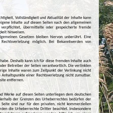
htigkeit, Vollständigkeit und Aktualität der Inhalte kann
igene Inhalte auf diesen Seiten nach den allgemeinen
verpflichtet, übermittelte oder gespeicherte fremde
keit hinweisen.
lgemeinen Gesetzen bleiben hiervon unberührt. Eine
n Rechtsverletzung möglich. Bei Bekanntwerden von
s habe. Deshalb kann ich für diese fremden Inhalte auch
oder Betreiber der Seiten verantwortlich. Die verlinkten
rige Inhalte waren zum Zeitpunkt der Verlinkung nicht
e Anhaltspunkte einer Rechtsverletzung nicht zumutbar.
ite entfernen.
 und Werke auf diesen Seiten unterliegen dem deutschen
ußerhalb der Grenzen des Urheberrechtes bedürfen der
 Seite sind nur für den privaten, nicht kommerziellen
erden die Urheberrechte Dritter beachtet. Insbesondere