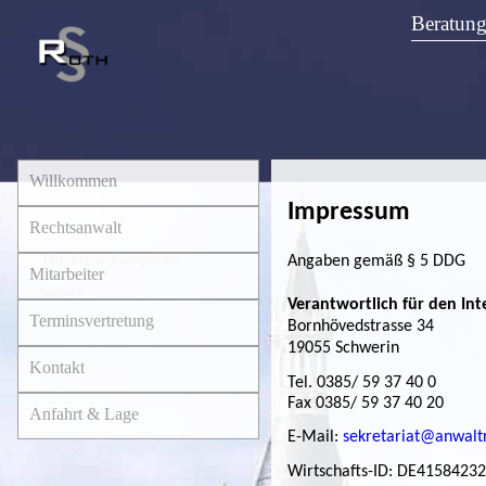
Beratung
Willkommen
Impressum
Rechtsanwalt
Tätigkeitsschwerpunkte
Angaben gemäß § 5 DDG
Mitarbeiter
Service
Verantwortlich für den Inte
Terminsvertretung
Vita
Bornhövedstrasse 34
19055 Schwerin
Kontakt
Tel. 0385/ 59 37 40 0
Fax 0385/ 59 37 40 20
Anfahrt & Lage
E-Mail:
sekretariat@anwalt
Wirtschafts-ID: DE4158423