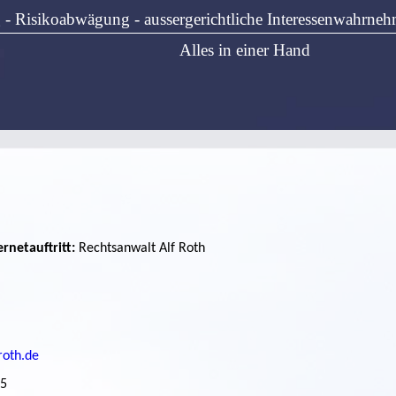
 - Risikoabwägung - aussergerichtliche Interessenwahrne
Alles in einer Hand
rnetauftritt:
Rechtsanwalt Alf Roth
roth.de
25