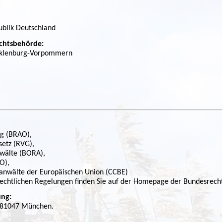
ublik Deutschland
chtsbehörde:
klenburg-Vorpommern
g (BRAO),
etz (RVG),
wälte (BORA),
O),
sanwälte der Europäischen Union (CCBE)
echtlichen Regelungen finden Sie auf der Homepage der Bundesrech
ung:
, 81047 München.